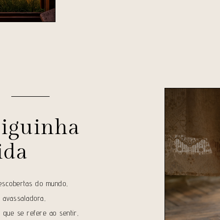
eiguinha
ida
descobertas do mundo,
o avassaladora,
 que se refere ao sentir,