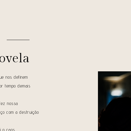
ovela
ue nos definem
por tempo demais
 fez nossa
paço com a destruição
i o caos