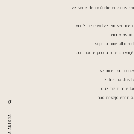
tive sede do incêndio que nos c
você me envolve em seu mant
ainda assim
suplico uma última d
continuo a procurar a salvaç
se amar sem ques
é destino dos t
que me falte a lu
não desejo abrir o
A AUTORA