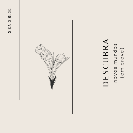
SIGA O BLOG
DESCUBRA
novos mundos
(em breve)