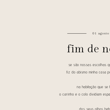
01 agosto
fim de n
se são nossas escolhas q
fiz do abismo minha casa 
na habitação que se
o carinho e o colo dividiam es
dos seus olhos beb