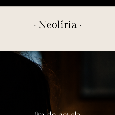
· Neolíria ·
cem a alma antes de aquecer o 
Feito manteiguinha derretida
Escrever para não morrer
fim de novela
Devora