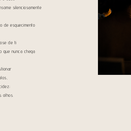
onsome silenciosamente
o de esquecimento
,
ose de ti
ão que nunca chega
tionar
olos,
cidez;
s olhos.