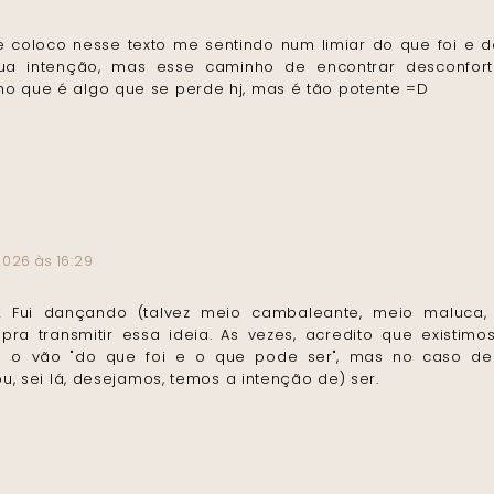
coloco nesse texto me sentindo num limiar do que foi e do
ua intenção, mas esse caminho de encontrar desconfor
o que é algo que se perde hj, mas é tão potente =D
2026 às 16:29
! Fui dançando (talvez meio cambaleante, meio maluca,
pra transmitir essa ideia. As vezes, acredito que existim
re o vão "do que foi e o que pode ser", mas no caso 
, sei lá, desejamos, temos a intenção de) ser.