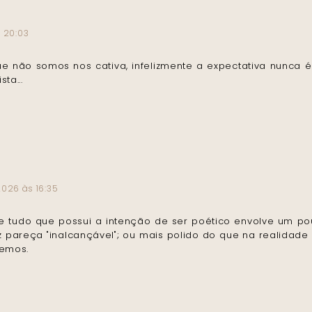
s 20:03
ue não somos nos cativa, infelizmente a expectativa nunca é
ta...
2026 às 16:35
ue tudo que possui a intenção de ser poético envolve um 
z pareça "inalcançável"; ou mais polido do que na realidade 
temos.