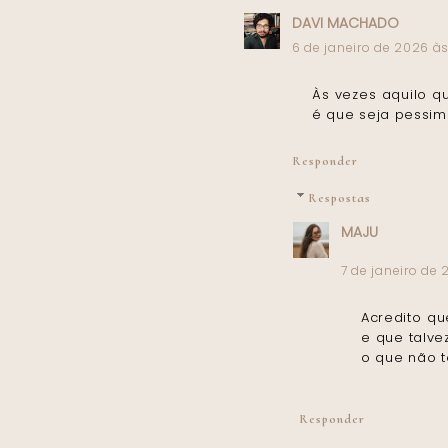
DAVI MACHADO
6 de janeiro de 2026 à
Às vezes aquilo q
é que seja pessimis
Responder
Respostas
MAJU
7 de janeiro de 
Acredito q
e que talve
o que não 
Responder