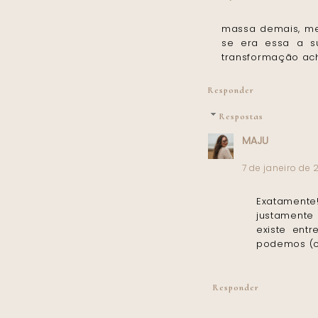
massa demais, me 
se era essa a s
transformação ach
Responder
Respostas
MAJU
7 de janeiro de 
Exatamente
justamente 
existe ent
podemos (ou
Responder