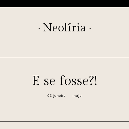
· Neolíria ·
E se fosse?!
03 janeiro
maju