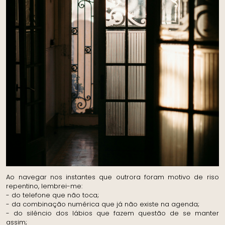
Ao navegar nos instantes que outrora foram motivo de riso
repentino, lembrei-me:
- do telefone que não toca;
- da combinação numérica que já não existe na agenda;
- do silêncio dos lábios que fazem questão de se manter
assim;