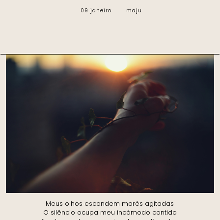
maju
09 janeiro
Meus olhos escondem marés agitadas
O silêncio ocupa meu incômodo contido