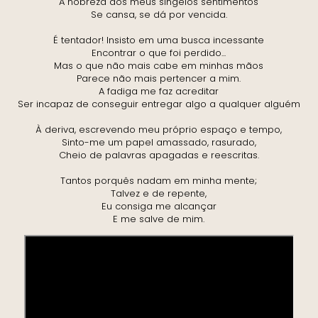
A nobreza dos meus singelos sentimentos
Se cansa, se dá por vencida.
É tentador! Insisto em uma busca incessante
Encontrar o que foi perdido...
Mas o que não mais cabe em minhas mãos
Parece não mais pertencer a mim.
A fadiga me faz acreditar
Ser incapaz de conseguir entregar algo a qualquer alguém
À deriva, escrevendo meu próprio espaço e tempo,
Sinto-me um papel amassado, rasurado,
Cheio de palavras apagadas e reescritas.
Tantos porquês nadam em minha mente;
Talvez e de repente,
Eu consiga me alcançar
E me salve de mim.